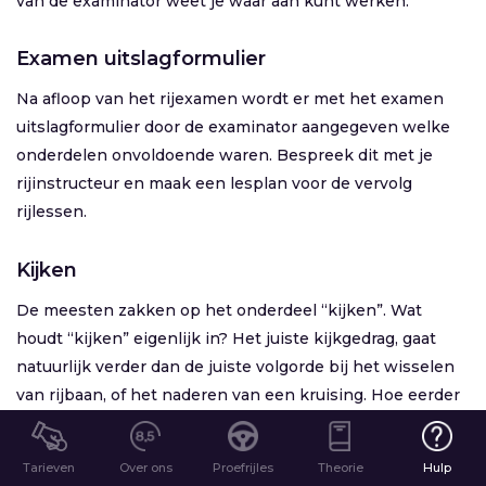
van de examinator weet je waar aan kunt werken.
Examen uitslagformulier
Na afloop van het rijexamen wordt er met het examen
uitslagformulier door de examinator aangegeven welke
onderdelen onvoldoende waren. Bespreek dit met je
rijinstructeur en maak een lesplan voor de vervolg
rijlessen.
Kijken
De meesten zakken op het onderdeel “kijken”. Wat
houdt “kijken” eigenlijk in? Het juiste kijkgedrag, gaat
natuurlijk verder dan de juiste volgorde bij het wisselen
van rijbaan, of het naderen van een kruising. Hoe eerder
je iets ziet, hoe meer tijd je hebt om te beslissen wat jij
gaat doen. Juist dit inzicht in het verkeer wordt herkend
Tarieven
Over ons
Proefrijles
Theorie
Hulp
door de examinator en maakt dat je het rijbewijs