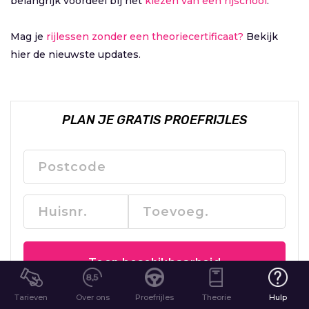
belangrijk voordeel bij het
kiezen van een rijschool
.
Mag je
rijlessen zonder een theoriecertificaat?
Bekijk
hier de nieuwste updates.
PLAN JE GRATIS PROEFRIJLES
Toon beschikbaarheid
Tarieven
Over ons
Proefrijles
Theorie
Hulp
We hebben je postcode nodig om de agenda te laten