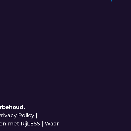
orbehoud.
rivacy Policy
|
n met RijLESS
|
Waar