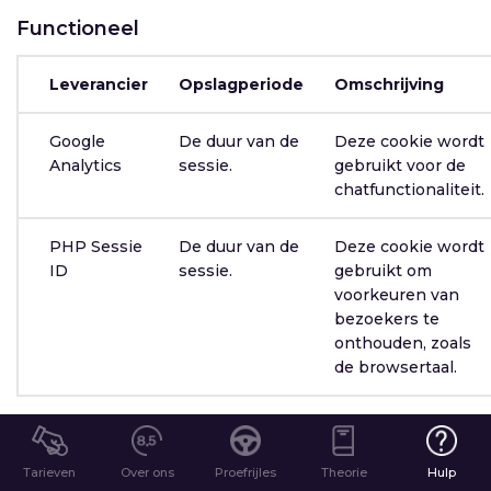
Functioneel
Leverancier
Opslagperiode
Omschrijving
Google
De duur van de
Deze cookie wordt
Analytics
sessie.
gebruikt voor de
chatfunctionaliteit.
PHP Sessie
De duur van de
Deze cookie wordt
ID
sessie.
gebruikt om
voorkeuren van
bezoekers te
onthouden, zoals
de browsertaal.
Analytisch
Tarieven
Over ons
Proefrijles
Theorie
Hulp
Leverancier
Opslagperiode
Omschrijving