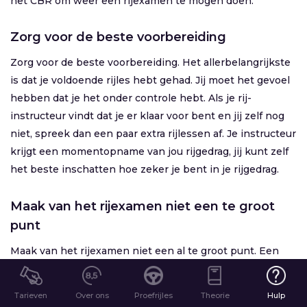
het CBR om weer een rijexamen te mogen doen.
Zorg voor de beste voorbereiding
Zorg voor de beste voorbereiding
. Het allerbelangrijkste
is dat je voldoende rijles hebt gehad. Jij moet het gevoel
hebben dat je het onder controle hebt. Als je rij-
instructeur vindt dat je er klaar voor bent en jij zelf nog
niet, spreek dan een paar extra rijlessen af. Je instructeur
krijgt een momentopname van jou rijgedrag, jij kunt zelf
het beste inschatten hoe zeker je bent in je rijgedrag.
Maak van het rijexamen niet een te groot
punt
Maak van het rijexamen niet een al te groot punt
. Een
heleboel leerlingen kijken heel erg op tegen het CBR
examen, maar het is niet meer dan laten zien wat je
Tarieven
Over ons
Proefrijles
Theorie
Hulp
geleerd hebt. Als je het rijden goed beheerst, kun je best