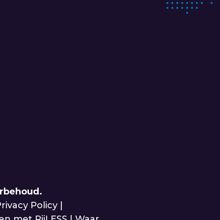
orbehoud.
rivacy Policy
|
n met RijLESS
|
Waar