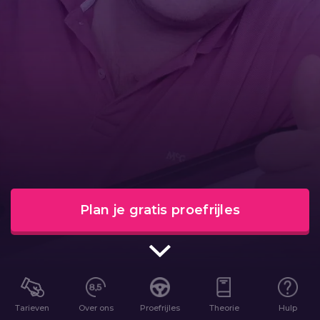
Plan je gratis proefrijles
Tarieven
Over ons
Proefrijles
Theorie
Hulp