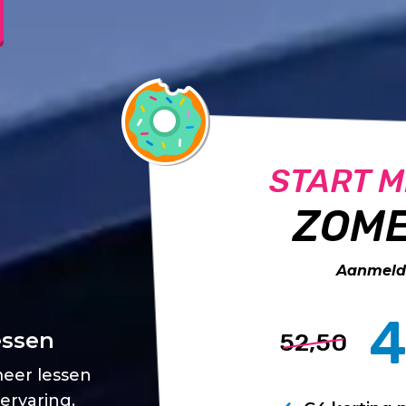
START M
ZOME
Aanmelde
4
essen
52,50
meer lessen
 ervaring.