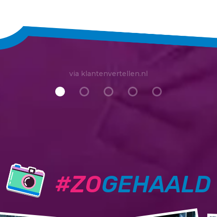
via klantenvertellen.nl
#ZO
GEHAALD