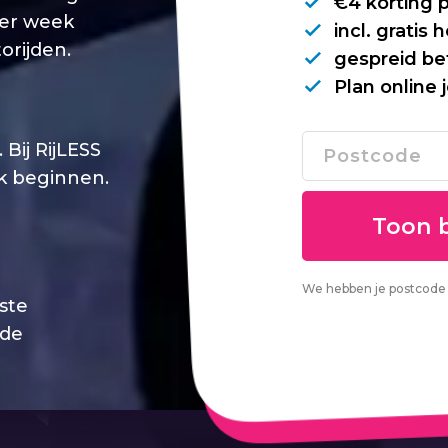
€4 korting 
per week
incl. gratis
orijden.
gespreid be
Plan online 
Bij RijLESS
jk beginnen.
We hebben je postcode 
este
 de