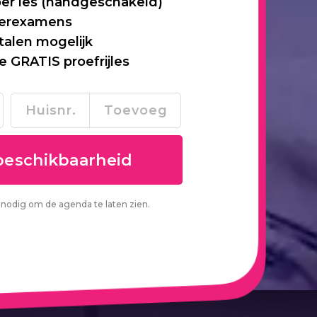
per les (handgeschakeld)
 herexamens
talen mogelijk
je GRATIS proefrijles
nodig om de agenda te laten zien.