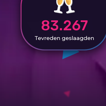
83.267
Tevreden
geslaagden