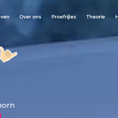
even
Over ons
Proefrijles
Theorie
dhorn