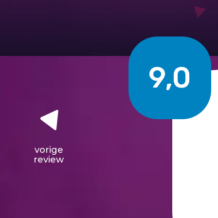
9,0
vorige
review