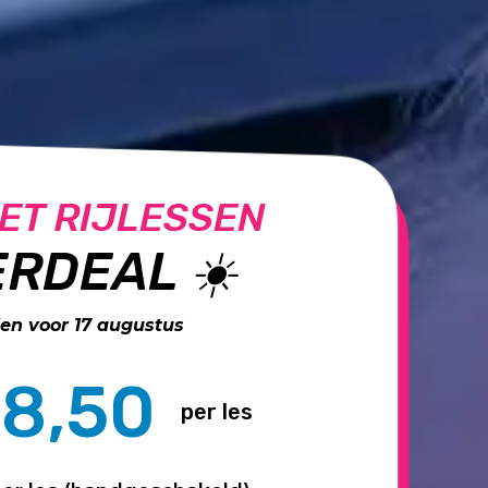
ET RIJLESSEN
RDEAL ☀️
n voor 17 augustus
8,50
per les