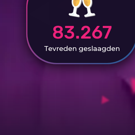
83.267
Tevreden
geslaagden