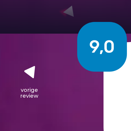
9,0
vorige
review