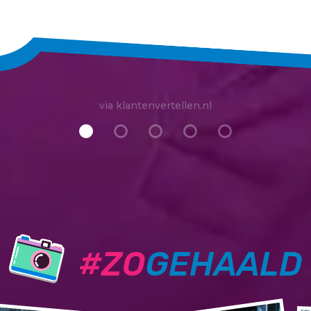
via klantenvertellen.nl
#ZO
GEHAALD