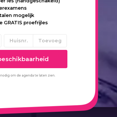
per les (handgeschakeld)
 herexamens
talen mogelijk
je GRATIS proefrijles
nodig om de agenda te laten zien.