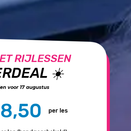
ET RIJLESSEN
RDEAL ☀️
n voor 17 augustus
8,50
per les