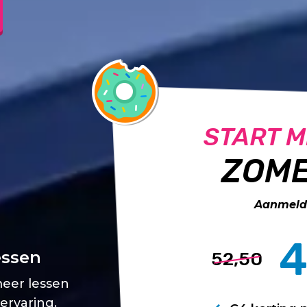
START M
ZOME
Aanmelde
4
essen
52,50
meer lessen
 ervaring.