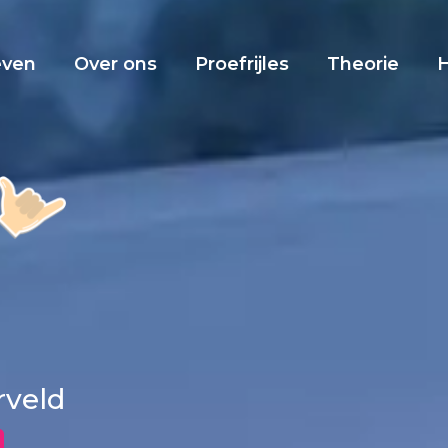
even
Over ons
Proefrijles
Theorie
rveld