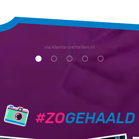
via klantenvertellen.nl
#ZO
GEHAALD