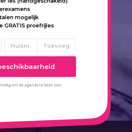
per les (handgeschakeld)
 herexamens
talen mogelijk
je GRATIS proefrijles
nodig om de agenda te laten zien.