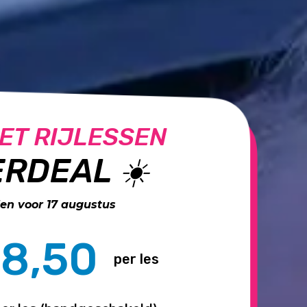
ET RIJLESSEN
RDEAL ☀️
n voor 17 augustus
8,50
per les