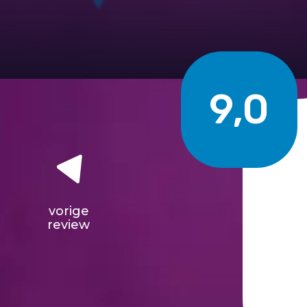
9,0
vorige
review