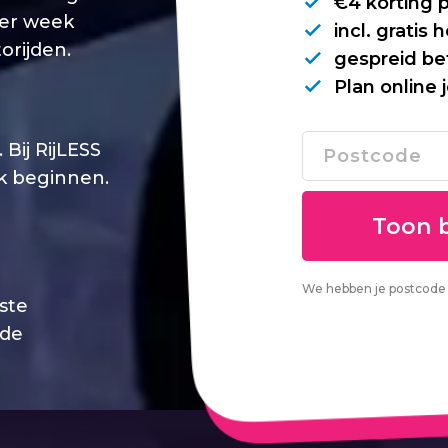
€4 korting 
per week
incl. gratis
orijden.
gespreid be
Plan online 
Bij RijLESS
jk beginnen.
We hebben je postcode 
este
 de