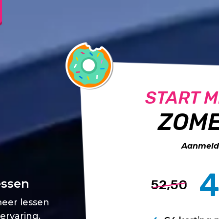
START M
ZOME
Aanmelde
4
essen
52,50
meer lessen
 ervaring.