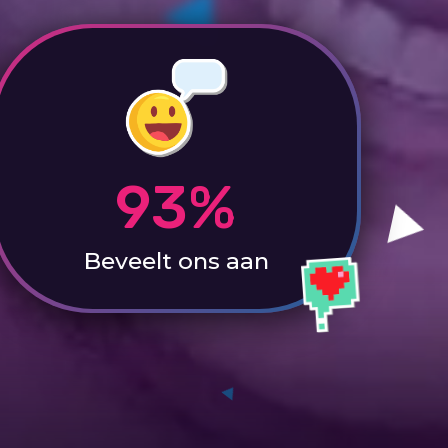
93%
Beveelt ons aan