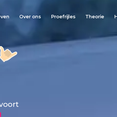
even
Over ons
Proefrijles
Theorie
dvoort