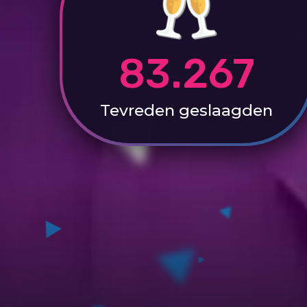
83.267
Tevreden
geslaagden