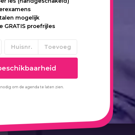
per les (handgeschakeld)
 herexamens
talen mogelijk
je GRATIS proefrijles
nodig om de agenda te laten zien.