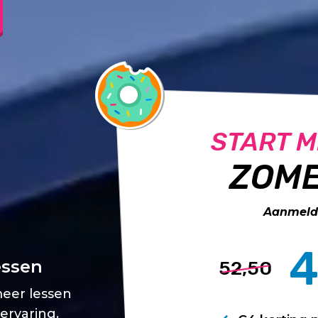
START M
ZOME
Aanmelde
4
essen
52,50
meer lessen
 ervaring.