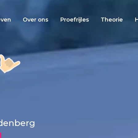
even
Over ons
Proefrijles
Theorie
udenberg