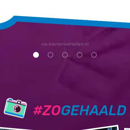
via klantenvertellen.nl
#ZO
GEHAALD