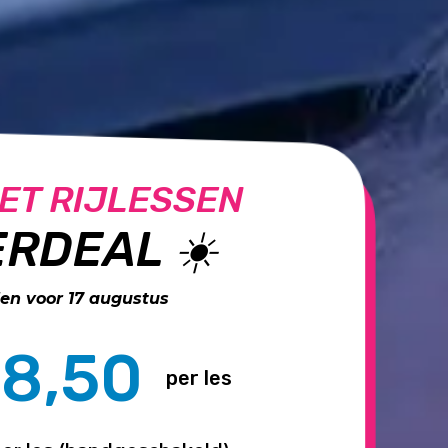
ET RIJLESSEN
RDEAL ☀️
n voor 17 augustus
8,50
per les