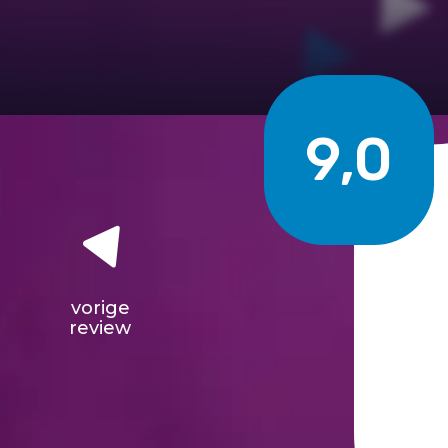
9,0
vorige
review