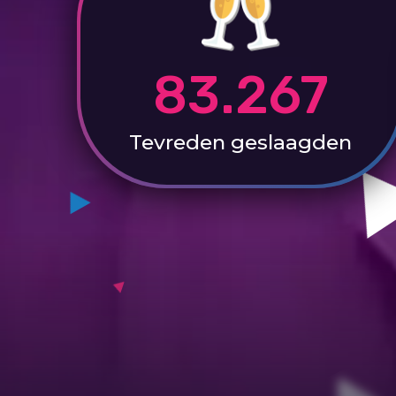
83.267
Tevreden
geslaagden