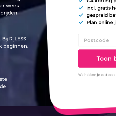
€4 korting 
per week
incl. gratis
orijden.
gespreid be
Plan online 
Bij RijLESS
jk beginnen.
We hebben je postcode 
este
 de