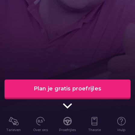
Plan je gratis proefrijles
Tarieven
Over ons
Proefrijles
Theorie
Hulp