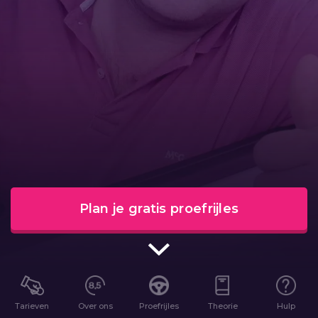
Plan je gratis proefrijles
Tarieven
Over ons
Proefrijles
Theorie
Hulp