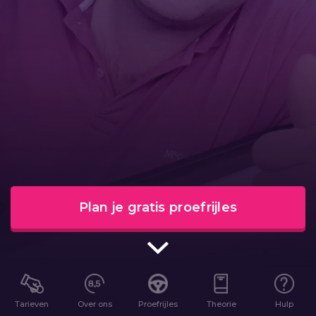
Plan je gratis proefrijles
Tarieven
Over ons
Proefrijles
Theorie
Hulp