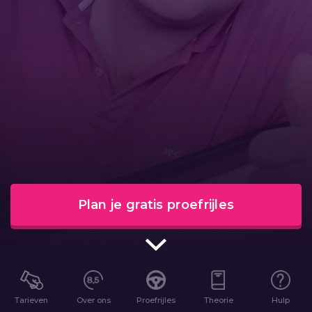
Plan je gratis proefrijles
Tarieven
Over ons
Proefrijles
Theorie
Hulp