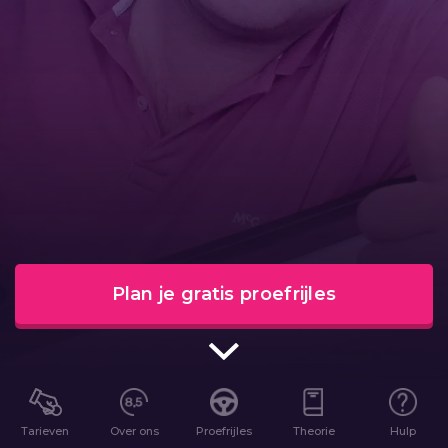
Plan je gratis proefrijles
Tarieven
Over ons
Proefrijles
Theorie
Hulp