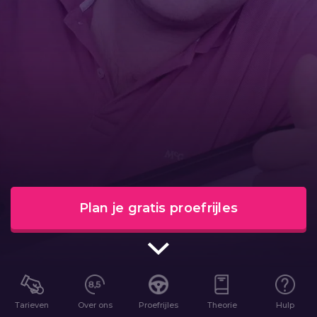
Plan je gratis proefrijles
Tarieven
Over ons
Proefrijles
Theorie
Hulp