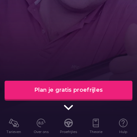
Plan je gratis proefrijles
Tarieven
Over ons
Proefrijles
Theorie
Hulp