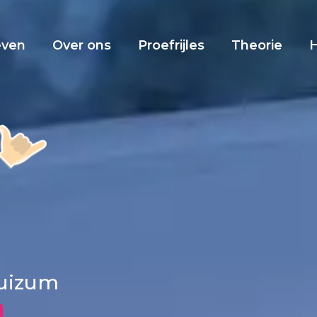
even
Over ons
Proefrijles
Theorie
huizum