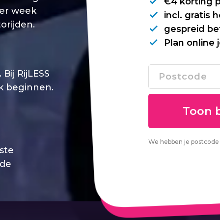
€4 korting 
per week
incl. gratis
orijden.
gespreid be
Plan online 
Bij RijLESS
jk beginnen.
We hebben je postcode 
este
 de