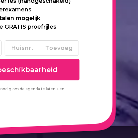
per les (handgeschakeld)
 herexamens
talen mogelijk
je GRATIS proefrijles
nodig om de agenda te laten zien.