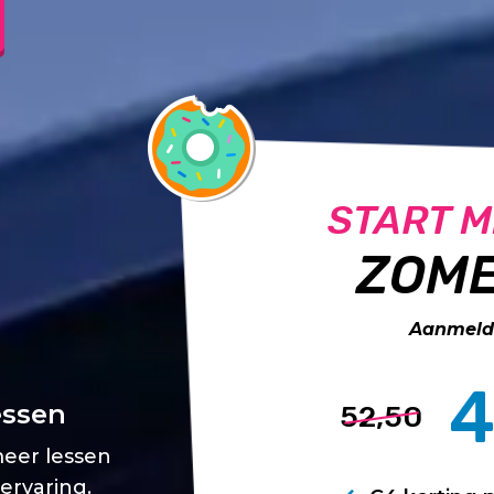
START M
ZOME
Aanmelde
4
essen
52,50
meer lessen
 ervaring.