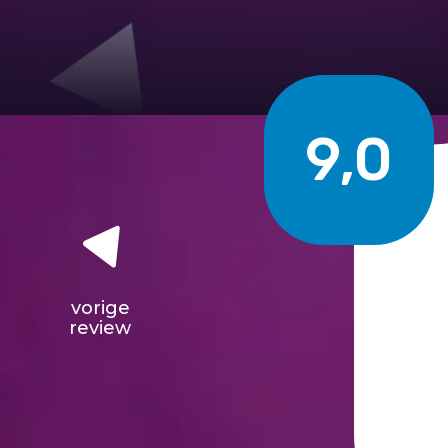
9,0
vorige
review