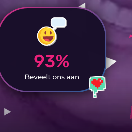
93%
Beveelt ons aan