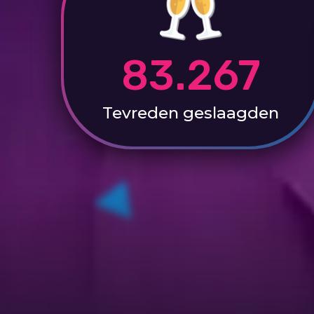
83.267
Tevreden
geslaagden