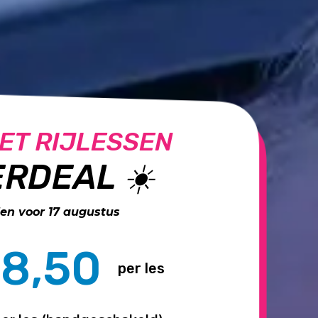
ET RIJLESSEN
RDEAL ☀️
n voor 17 augustus
8,50
per les