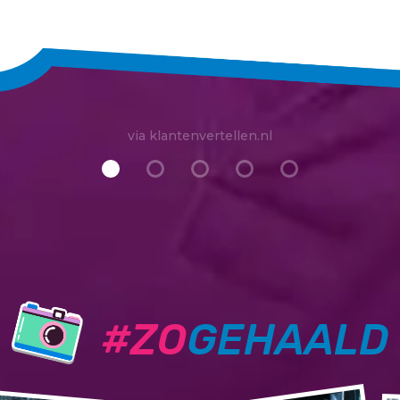
via klantenvertellen.nl
#ZO
GEHAALD