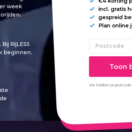
€4 korting 
per week
incl. gratis
orijden.
gespreid be
Plan online 
Bij RijLESS
jk beginnen.
We hebben je postcode 
este
 de