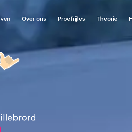
even
Over ons
Proefrijles
Theorie
Willebrord