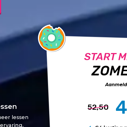
START M
ZOME
Aanmelde
4
essen
52,50
meer lessen
 ervaring.