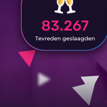
83.267
Tevreden
geslaagden