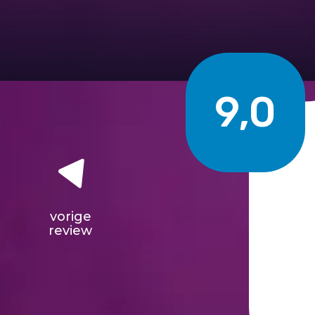
9,0
vorige
review