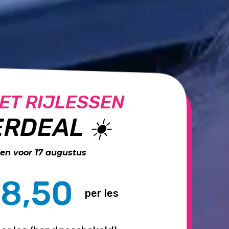
ET RIJLESSEN
RDEAL ☀️
n voor 17 augustus
8,50
per les