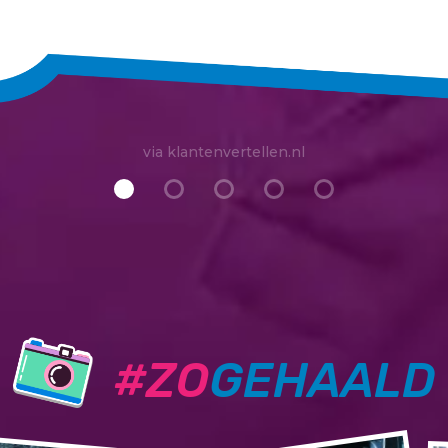
via klantenvertellen.nl
#ZO
GEHAALD