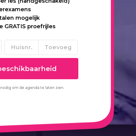
per les (handgeschakeld)
 herexamens
talen mogelijk
je GRATIS proefrijles
nodig om de agenda te laten zien.