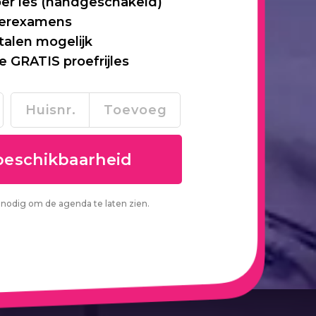
per les (handgeschakeld)
 herexamens
talen mogelijk
je GRATIS proefrijles
nodig om de agenda te laten zien.