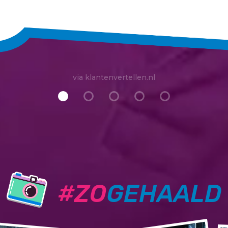
via klantenvertellen.nl
#ZO
GEHAALD