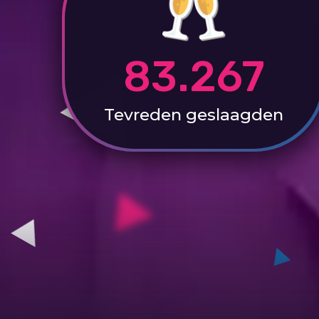
83.267
Tevreden
geslaagden