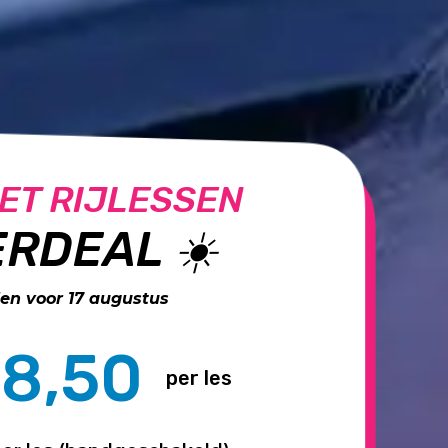
ET RIJLESSEN
RDEAL ☀️
n voor 17 augustus
8,50
per les