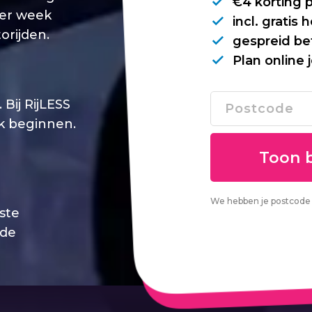
€4 korting 
per week
incl. gratis
orijden.
gespreid be
Plan online 
Bij RijLESS
jk beginnen.
We hebben je postcode 
este
 de