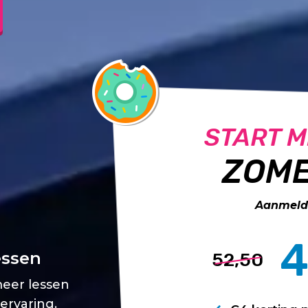
START M
ZOME
Aanmelde
4
essen
52,50
meer lessen
 ervaring.