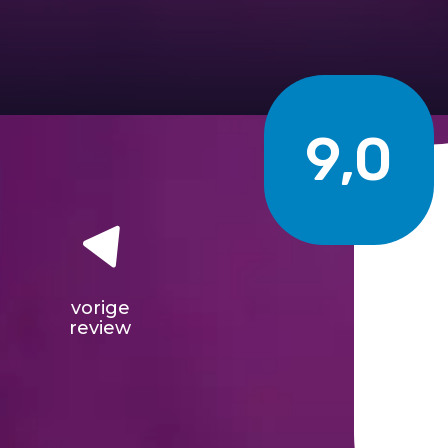
9,0
vorige
review