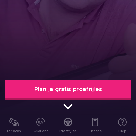
Plan je gratis proefrijles
Tarieven
Over ons
Proefrijles
Theorie
Hulp