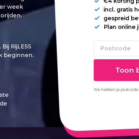
€4 korting 
per week
incl. gratis
orijden.
gespreid be
Plan online 
Bij RijLESS
jk beginnen.
We hebben je postcode 
este
 de