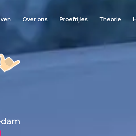
even
Over ons
Proefrijles
Theorie
iedam