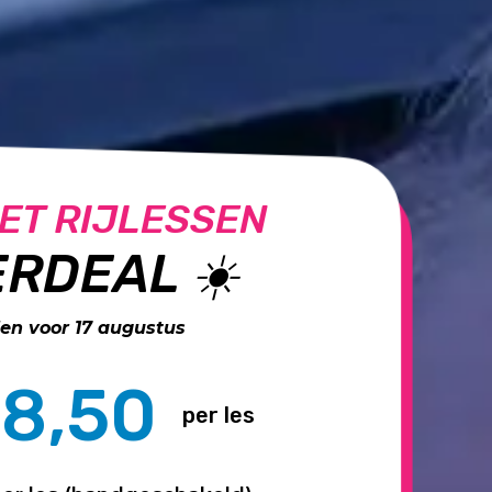
ET RIJLESSEN
RDEAL ☀️
n voor 17 augustus
8,50
per les