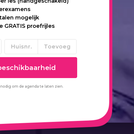
per les (handgeschakeld)
 herexamens
talen mogelijk
je GRATIS proefrijles
nodig om de agenda te laten zien.