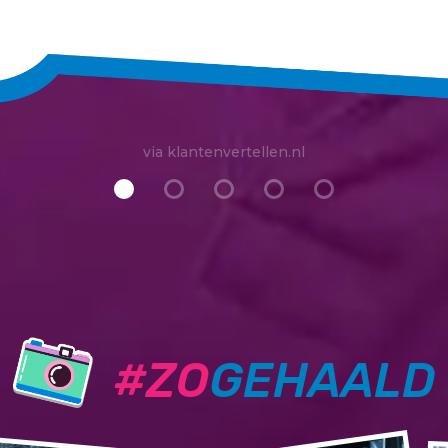
via klantenvertellen.nl
#ZO
GEHAALD