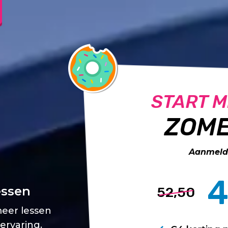
START M
ZOME
Aanmelde
4
essen
52,50
meer lessen
 ervaring.