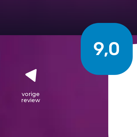
9,0
vorige
review