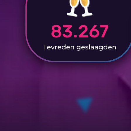
83.267
Tevreden
geslaagden