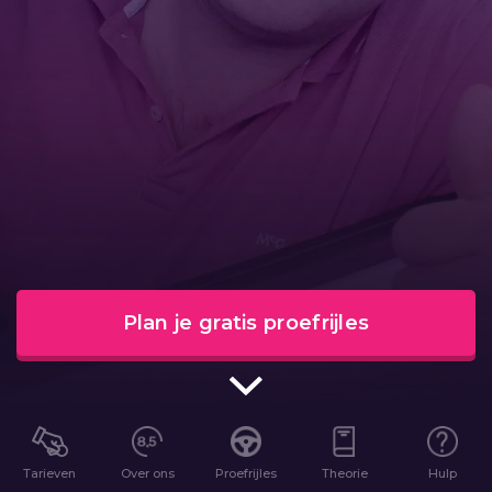
Plan je gratis proefrijles
Tarieven
Over ons
Proefrijles
Theorie
Hulp