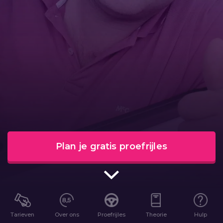
Plan je gratis proefrijles
Tarieven
Over ons
Proefrijles
Theorie
Hulp