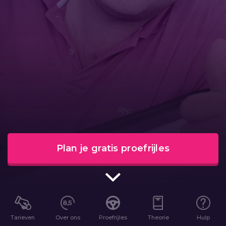
Plan je gratis proefrijles
Tarieven
Over ons
Proefrijles
Theorie
Hulp