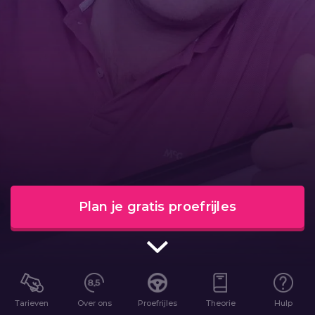
Plan je gratis proefrijles
Tarieven
Over ons
Proefrijles
Theorie
Hulp