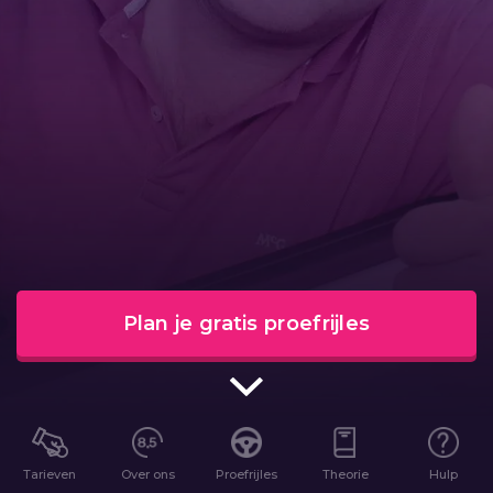
Plan je gratis proefrijles
Tarieven
Over ons
Proefrijles
Theorie
Hulp