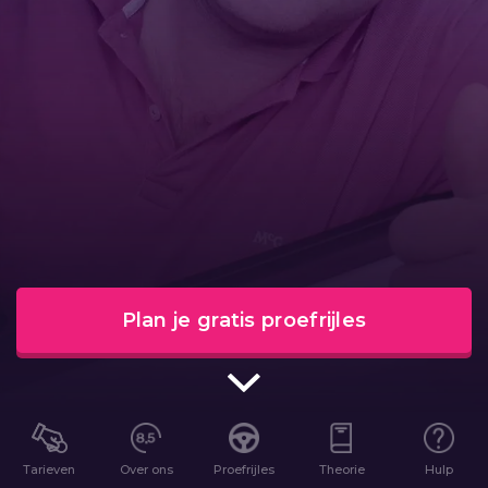
Plan je gratis proefrijles
Tarieven
Over ons
Proefrijles
Theorie
Hulp