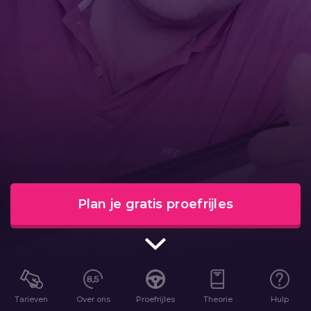
Plan je gratis proefrijles
Tarieven
Over ons
Proefrijles
Theorie
Hulp