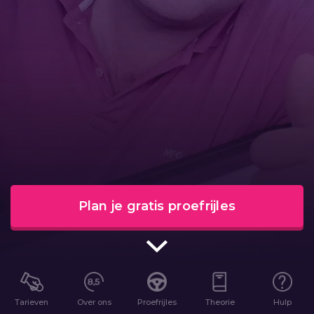
Plan je gratis proefrijles
Tarieven
Over ons
Proefrijles
Theorie
Hulp