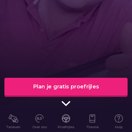
Plan je gratis proefrijles
Tarieven
Over ons
Proefrijles
Theorie
Hulp