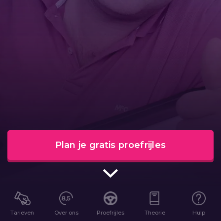
Plan je gratis proefrijles
Tarieven
Over ons
Proefrijles
Theorie
Hulp