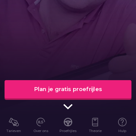
Plan je gratis proefrijles
Tarieven
Over ons
Proefrijles
Theorie
Hulp