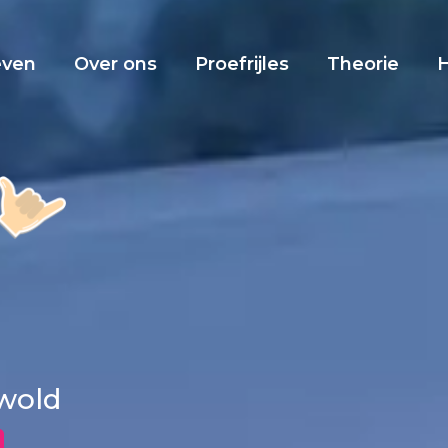
even
Over ons
Proefrijles
Theorie
twold