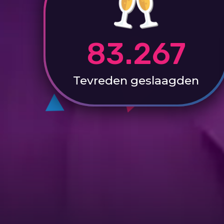
83.267
Tevreden
geslaagden