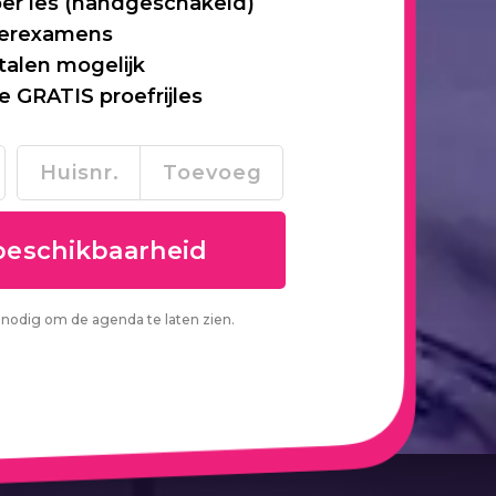
per les (handgeschakeld)
 herexamens
talen mogelijk
je GRATIS proefrijles
nodig om de agenda te laten zien.