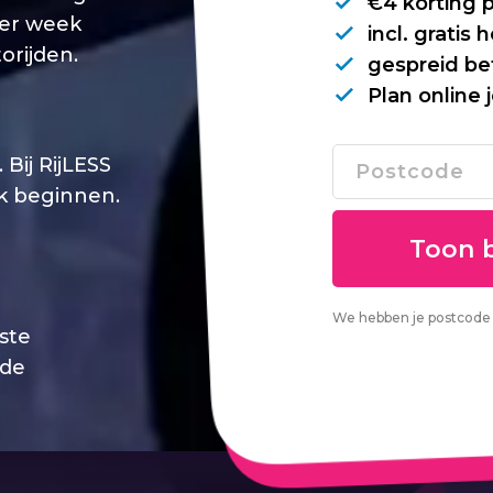
€4 korting 
per week
incl. gratis
orijden.
gespreid be
Plan online 
Bij RijLESS
jk beginnen.
We hebben je postcode 
este
 de