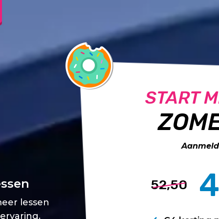
START M
ZOME
Aanmelde
4
essen
52,50
meer lessen
 ervaring.