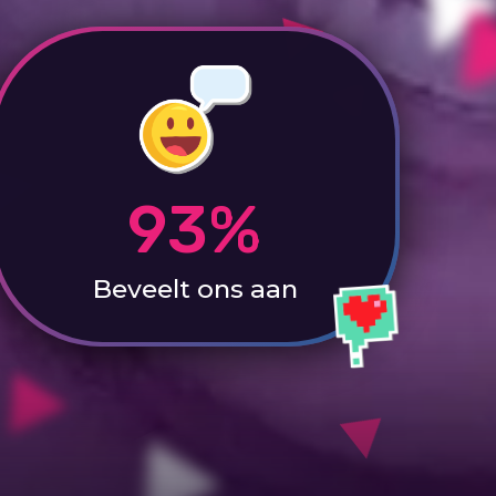
93%
Beveelt ons aan