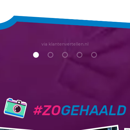
via klantenvertellen.nl
#ZO
GEHAALD