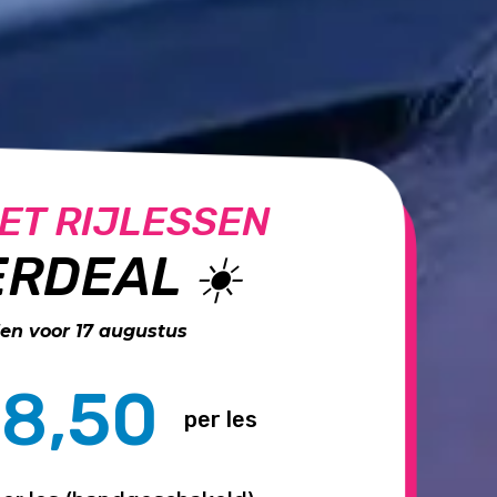
ET RIJLESSEN
RDEAL ☀️
n voor 17 augustus
8,50
per les