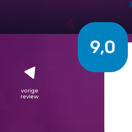
9,0
vorige
review