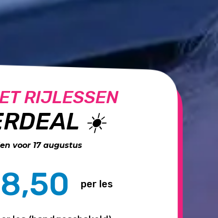
ET RIJLESSEN
RDEAL ☀️
n voor 17 augustus
8,50
per les