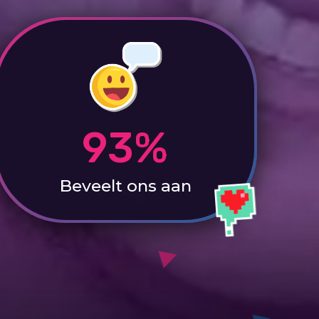
93%
Beveelt ons aan