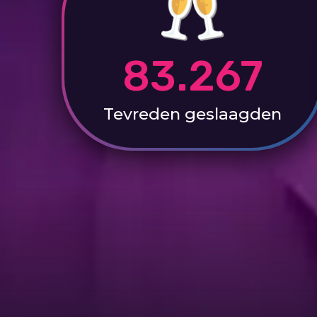
83.267
Tevreden
geslaagden