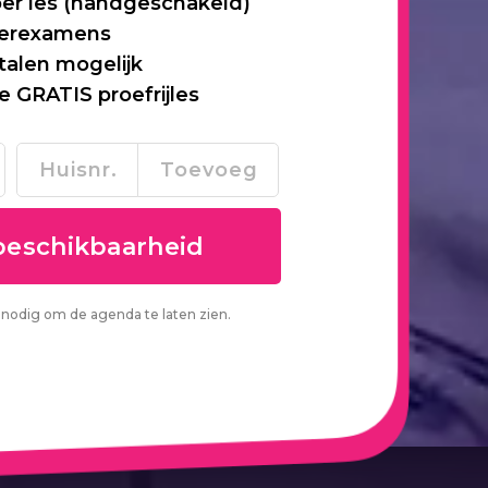
per les (handgeschakeld)
 herexamens
talen mogelijk
je GRATIS proefrijles
nodig om de agenda te laten zien.