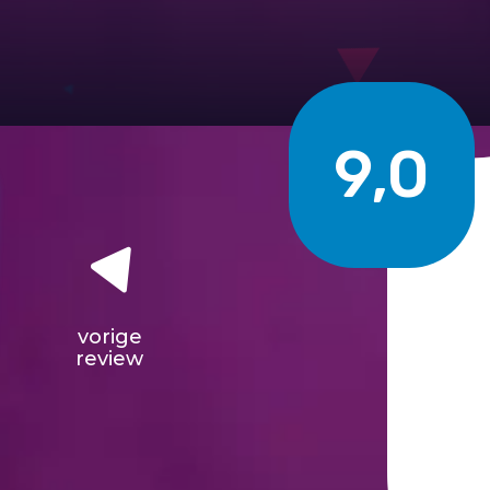
9,0
vorige
review