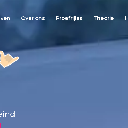
even
Over ons
Proefrijles
Theorie
eind