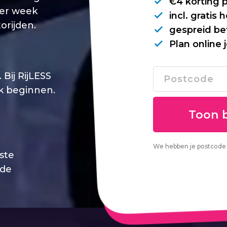
€4 korting 
per week
incl. gratis
orijden.
gespreid be
Plan online 
Bij RijLESS
jk beginnen.
We hebben je postcode 
este
 de