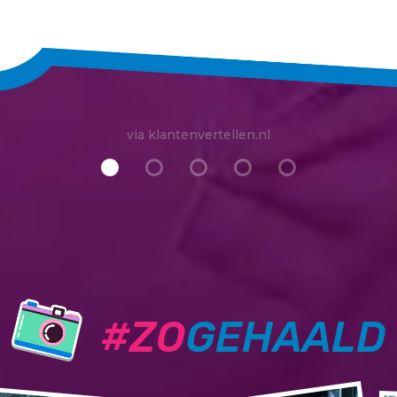
via klantenvertellen.nl
#ZO
GEHAALD