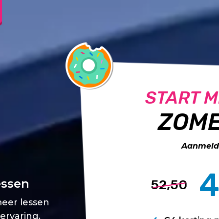
START M
ZOME
Aanmelde
4
essen
52,50
meer lessen
 ervaring.