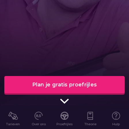
Plan je gratis proefrijles
Tarieven
Over ons
Proefrijles
Theorie
Hulp