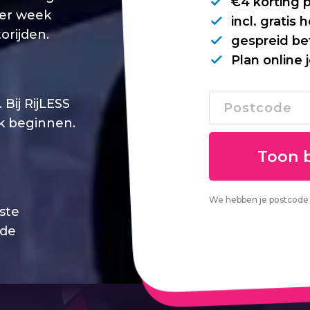
€4 korting 
per week
incl. gratis
orijden.
gespreid be
Plan online 
Bij RijLESS
jk beginnen.
We hebben je postcode 
este
 de