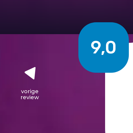
9,0
vorige
review