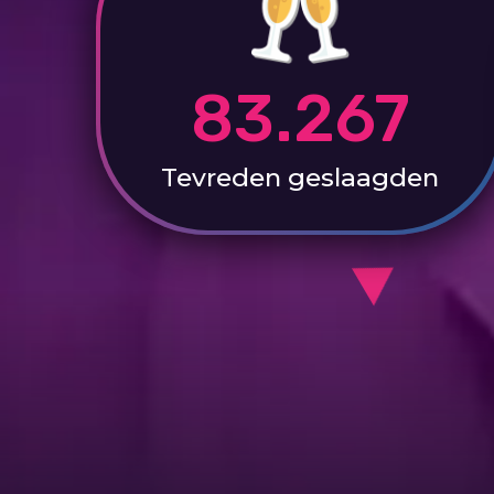
83.267
Tevreden
geslaagden