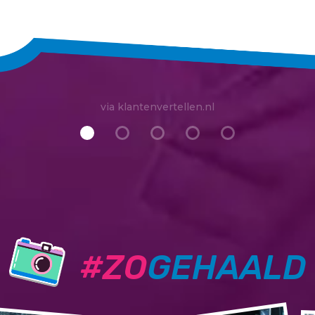
via klantenvertellen.nl
#ZO
GEHAALD