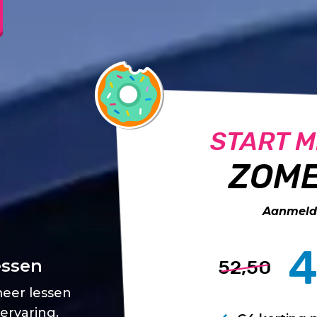
START M
ZOME
Aanmelde
4
essen
52,50
meer lessen
 ervaring.