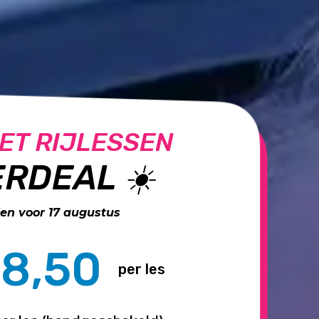
ET RIJLESSEN
RDEAL ☀️
n voor 17 augustus
8,50
per les