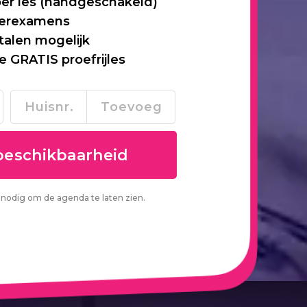
per les (handgeschakeld)
 herexamens
talen mogelijk
je GRATIS proefrijles
nodig om de agenda te laten zien.