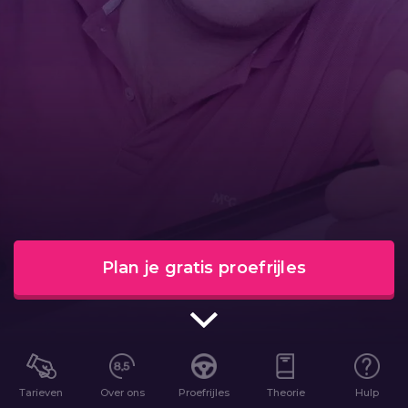
Plan je gratis proefrijles
Tarieven
Over ons
Proefrijles
Theorie
Hulp