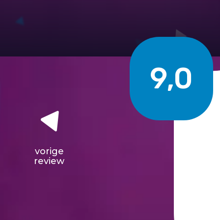
9,0
vorige
review