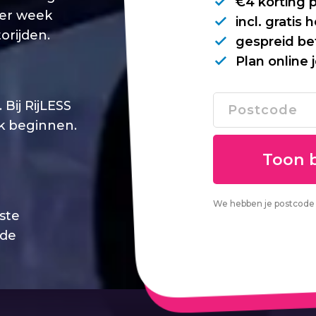
€4 korting 
per week
incl. gratis
orijden.
gespreid be
Plan online 
Bij RijLESS
jk beginnen.
We hebben je postcode 
este
 de