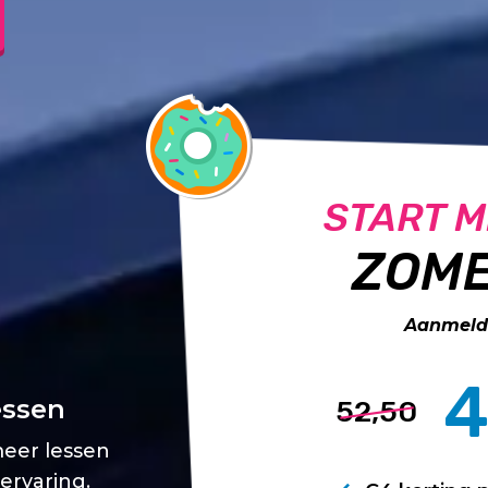
START M
ZOME
Aanmelde
4
essen
52,50
meer lessen
 ervaring.