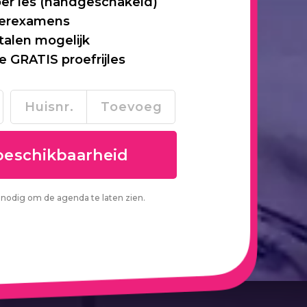
per les (handgeschakeld)
 herexamens
talen mogelijk
je GRATIS proefrijles
nodig om de agenda te laten zien.