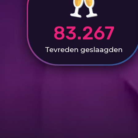
83.267
Tevreden
geslaagden