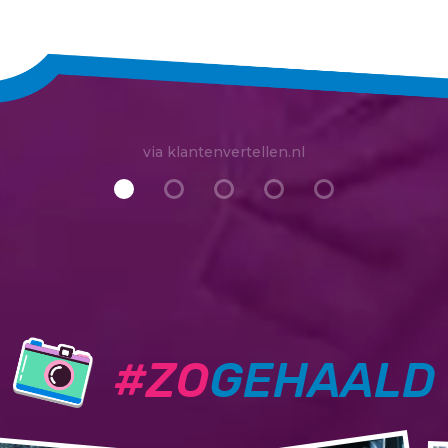
via klantenvertellen.nl
#ZO
GEHAALD