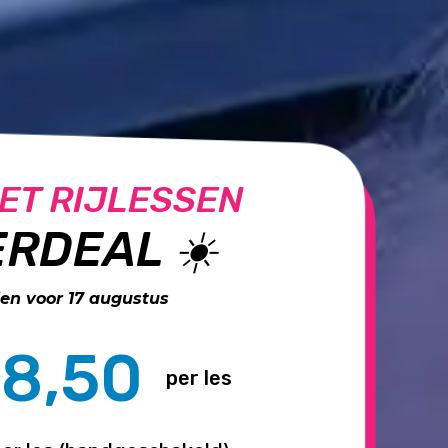
ET RIJLESSEN
RDEAL ☀️
n voor 17 augustus
8,50
per les