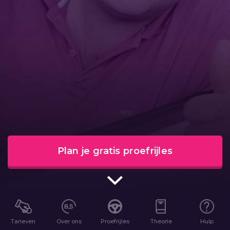
Plan je gratis proefrijles
Tarieven
Over ons
Proefrijles
Theorie
Hulp