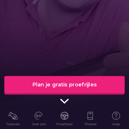
Plan je gratis proefrijles
Tarieven
Over ons
Proefrijles
Theorie
Hulp