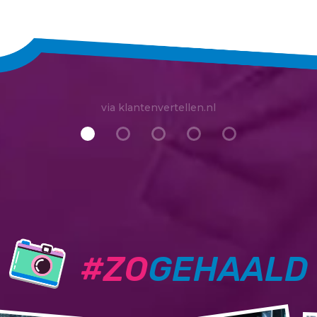
via klantenvertellen.nl
#ZO
GEHAALD