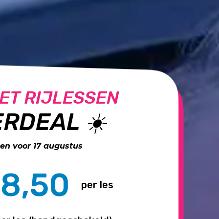
ET RIJLESSEN
RDEAL ☀️
n voor 17 augustus
8,50
per les