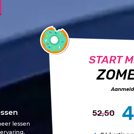
START M
ZOME
Aanmelde
4
essen
52,50
meer lessen
 ervaring.