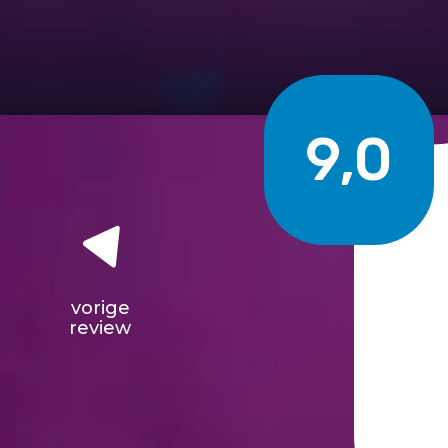
9,0
vorige
review