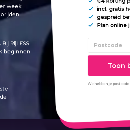
€4 korting 
per week
incl. gratis
orijden.
gespreid be
Plan online 
Bij RijLESS
jk beginnen.
We hebben je postcode 
este
 de