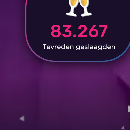
83.267
Tevreden
geslaagden