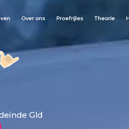
even
Over ons
Proefrijles
Theorie
rdeinde Gld