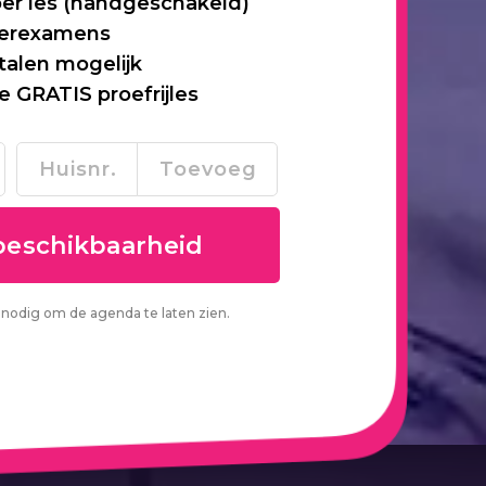
per les (handgeschakeld)
 herexamens
talen mogelijk
je GRATIS proefrijles
nodig om de agenda te laten zien.