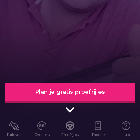
Plan je gratis proefrijles
Tarieven
Over ons
Proefrijles
Theorie
Hulp