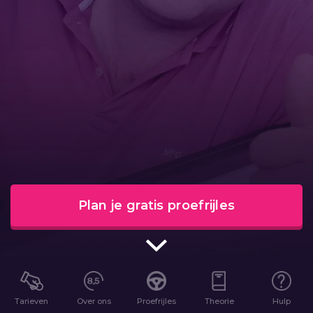
Plan je gratis proefrijles
Tarieven
Over ons
Proefrijles
Theorie
Hulp