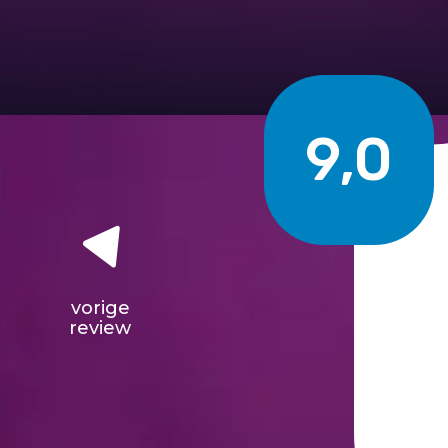
9,0
vorige
review