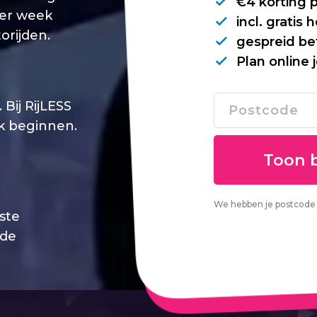
€4 korting 
per week
incl. gratis
orijden.
gespreid be
Plan online 
Bij RijLESS
jk beginnen.
We hebben je postcode 
este
 de