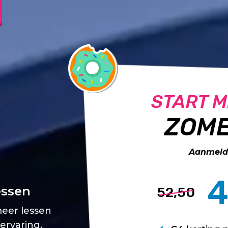
START M
ZOME
Aanmelde
4
essen
52,50
meer lessen
 ervaring.