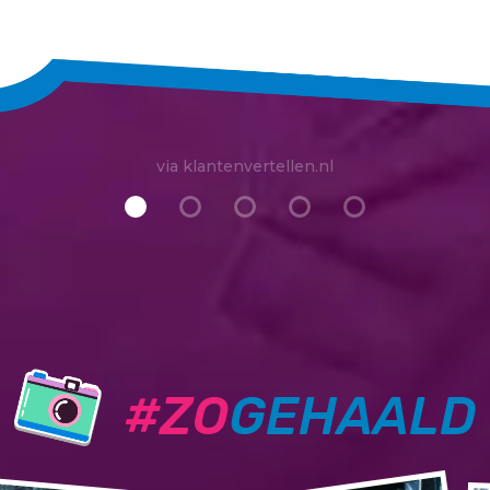
via klantenvertellen.nl
#ZO
GEHAALD