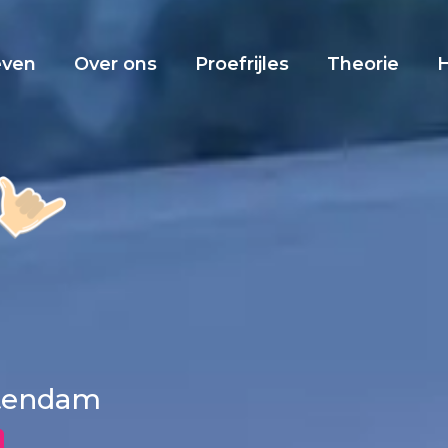
even
Over ons
Proefrijles
Theorie
ntendam