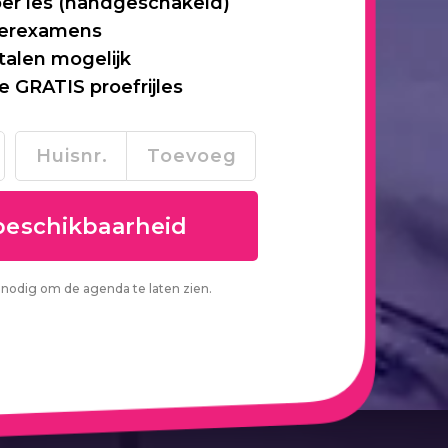
per les (handgeschakeld)
 herexamens
talen mogelijk
je GRATIS proefrijles
nodig om de agenda te laten zien.