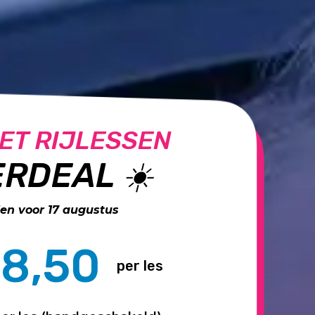
ET RIJLESSEN
RDEAL ☀️
n voor 17 augustus
8,50
per les