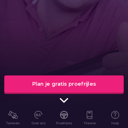
Plan je gratis proefrijles
Tarieven
Over ons
Proefrijles
Theorie
Hulp