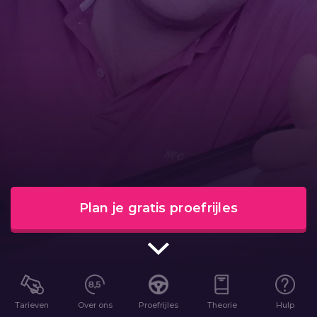
Plan je gratis proefrijles
Tarieven
Over ons
Proefrijles
Theorie
Hulp