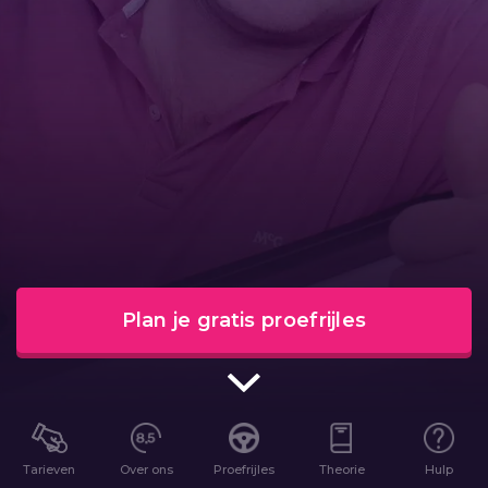
Plan je gratis proefrijles
Tarieven
Over ons
Proefrijles
Theorie
Hulp