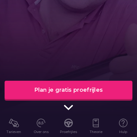
Plan je gratis proefrijles
Tarieven
Over ons
Proefrijles
Theorie
Hulp